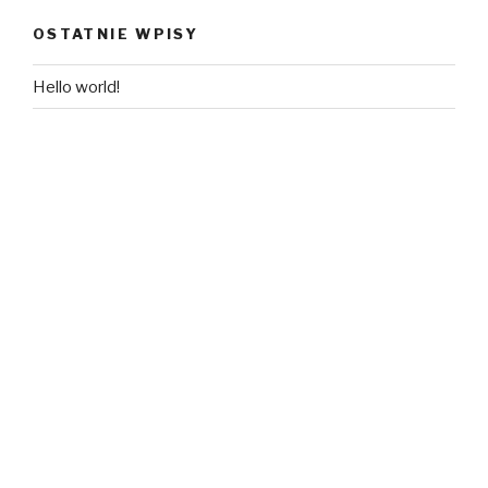
OSTATNIE WPISY
Hello world!
NAJNOWSZE KOMENTARZE
A WordPress Commenter
-
Hello world!
ARCHIWA
lipiec 2018
KATEGORIE